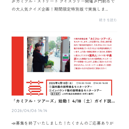
🎉カミフル・ストリート クイズラリー開催🎉門前市で
の大人気クイズ企画！期間限定特別版で実施しま
す！！上古町にまつわる10個のクイズに答えてくれた
続きを読む
方には、上古町のすてきな景品をプレゼント✨✨クイズ
は上古...
「カミフル・ツアーズ」始動！ 4/18（土）ガイド説明
会＆モニターツアーの参加者を募集しています✨
2026/04/06 14:14
📣募集を終了いたしました！たくさんのご応募ありが